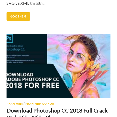
SVG và XML thì bạn …
ĐỌC THÊM
PHẦN MỀM
/
PHẦN MỀM ĐỒ HỌA
Download Photoshop CC 2018 Full Crack