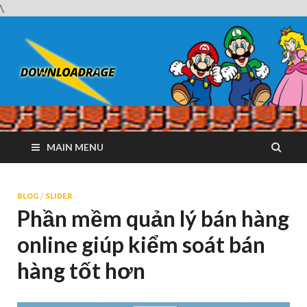
\
Downloadrag
Website tải phần mềm nhanh và miễn phí
MAIN MENU
BLOG
/
SLIDER
Phần mềm quản lý bán hàng
online giúp kiểm soát bán
hàng tốt hơn