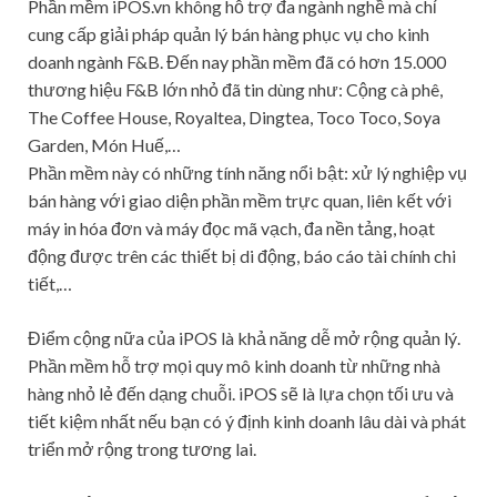
Phần mềm iPOS.vn không hỗ trợ đa ngành nghề mà chỉ
cung cấp giải pháp quản lý bán hàng phục vụ cho kinh
doanh ngành F&B. Đến nay phần mềm đã có hơn 15.000
thương hiệu F&B lớn nhỏ đã tin dùng như: Cộng cà phê,
The Coffee House, Royaltea, Dingtea, Toco Toco, Soya
Garden, Món Huế,…
Phần mềm này có những tính năng nổi bật: xử lý nghiệp vụ
bán hàng với giao diện phần mềm trực quan, liên kết với
máy in hóa đơn và máy đọc mã vạch, đa nền tảng, hoạt
động được trên các thiết bị di động, báo cáo tài chính chi
tiết,…
Điểm cộng nữa của iPOS là khả năng dễ mở rộng quản lý.
Phần mềm hỗ trợ mọi quy mô kinh doanh từ những nhà
hàng nhỏ lẻ đến dạng chuỗi. iPOS sẽ là lựa chọn tối ưu và
tiết kiệm nhất nếu bạn có ý định kinh doanh lâu dài và phát
triển mở rộng trong tương lai.