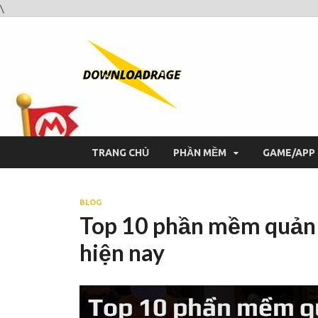
\
Downloa
Website tải phần mềm nhan
TRANG CHỦ
PHẦN MỀM
GAME/APP
BLOG
Top 10 phần mềm quản l
hiện nay