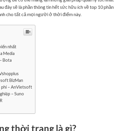
u đây sẽ là phần thông tin hết sức hữu ích về top 10 phần
nh cho tất cả mọi người ở thời điểm này.
biến nhất
na Media
 – Bota
 Vshopplus
 soft BizMan
 phí – AnVietsoft
nghiệp – Suno
TR
 thời trang là gì?