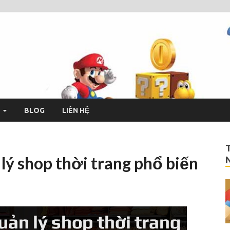
drage
h và miễn phí
BLOG
LIÊN HỆ
ý shop thời trang phổ biến