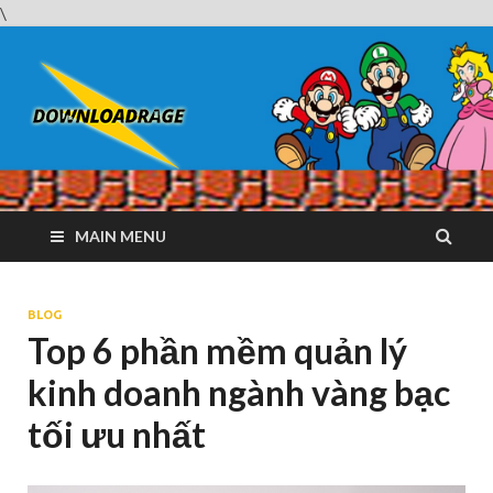
\
Downloadrag
Website tải phần mềm nhanh và miễn phí
MAIN MENU
BLOG
Top 6 phần mềm quản lý
kinh doanh ngành vàng bạc
tối ưu nhất