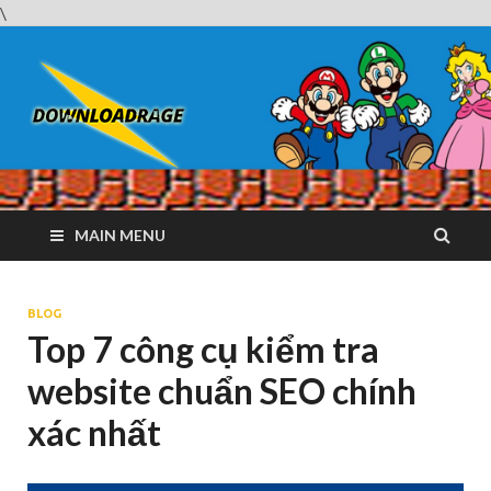
\
Downloadrag
Website tải phần mềm nhanh và miễn phí
MAIN MENU
BLOG
Top 7 công cụ kiểm tra
website chuẩn SEO chính
xác nhất