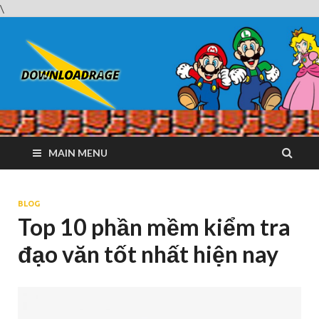
\
Downloadrag
Website tải phần mềm nhanh và miễn phí
MAIN MENU
BLOG
Top 10 phần mềm kiểm tra
đạo văn tốt nhất hiện nay