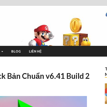
drage
h và miễn phí
BLOG
LIÊN HỆ
k Bản Chuẩn v6.41 Build 2