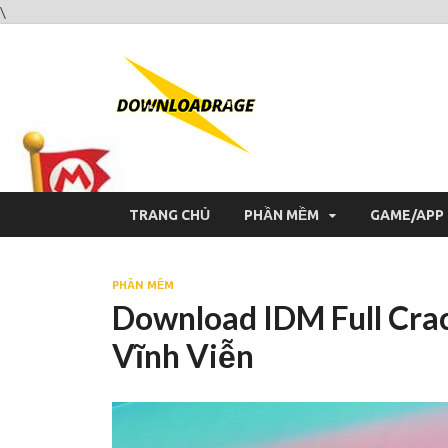
\
Downloa
Website tải phần mềm nhan
TRANG CHỦ
PHẦN MỀM
GAME/APP
PHẦN MỀM
Download IDM Full Crac
Vĩnh Viễn