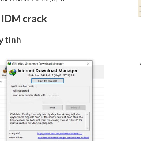
g IDM crack
 tính