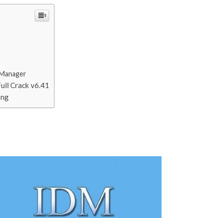
 Manager
ull Crack v6.41
ông