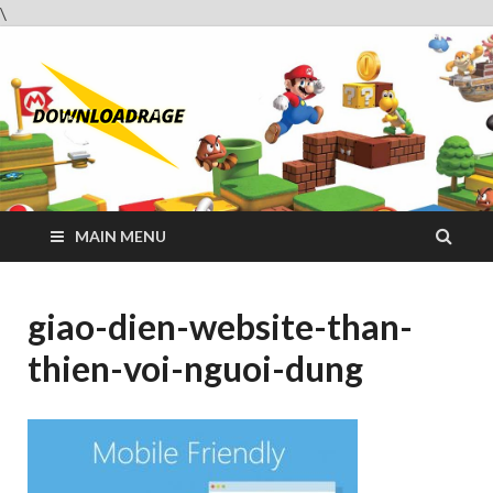
\
Downloadrag
Website tải phần mềm nhanh và miễn phí
MAIN MENU
giao-dien-website-than-
thien-voi-nguoi-dung