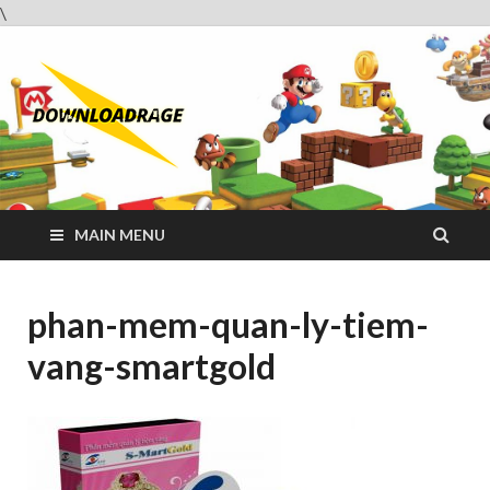
\
Downloadrag
Website tải phần mềm nhanh và miễn phí
MAIN MENU
phan-mem-quan-ly-tiem-
vang-smartgold