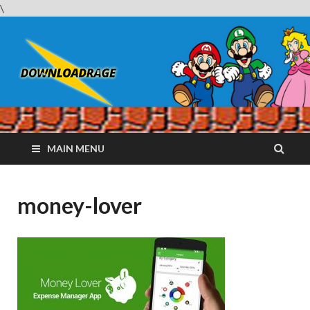
\
Downloadrag
Website tải phần mềm nhanh và miễn phí
MAIN MENU
money-lover