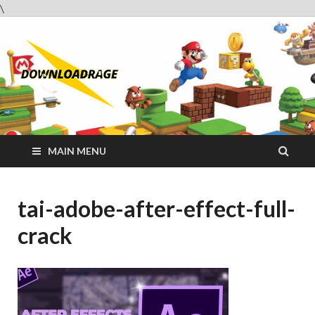
\
Downloadrag
Website tải phần mềm nhanh và miễn phí
MAIN MENU
tai-adobe-after-effect-full-
crack