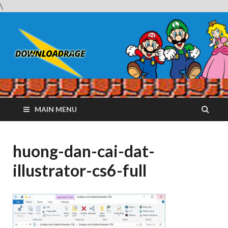
\
Downloadrag
Website tải phần mềm nhanh và miễn phí
MAIN MENU
huong-dan-cai-dat-
illustrator-cs6-full