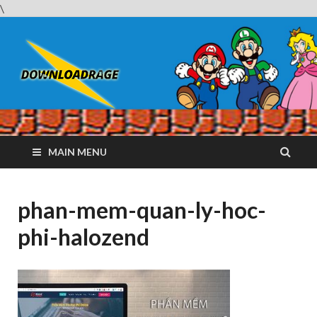
\
Downloadrag
Website tải phần mềm nhanh và miễn phí
MAIN MENU
phan-mem-quan-ly-hoc-
phi-halozend