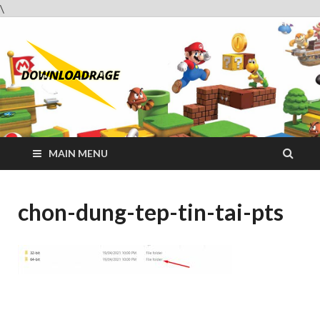
\
Downloadrag
Website tải phần mềm nhanh và miễn phí
MAIN MENU
chon-dung-tep-tin-tai-pts