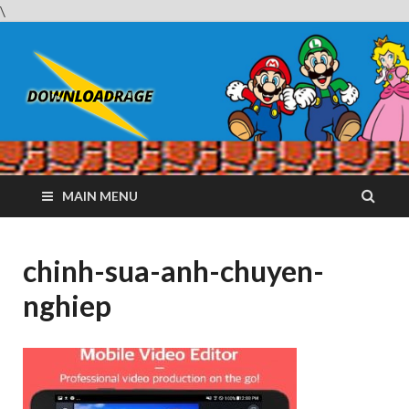
\
Downloadrag
Website tải phần mềm nhanh và miễn phí
MAIN MENU
chinh-sua-anh-chuyen-
nghiep