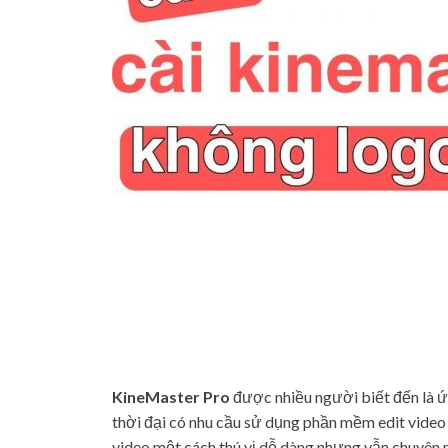
KineMaster Pro
được nhiều người biết đến là ứn
thời đại có nhu cầu sử dụng phần mềm edit video
video một cách thú vị,dễ dàng nhưng vẫn chuyên n