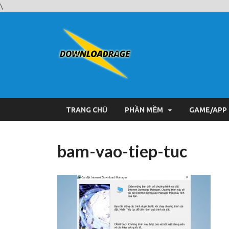
\
Downloa
Website tải phần mềm nhan
TRANG CHỦ
PHẦN MỀM
GAME/APP
bam-vao-tiep-tuc