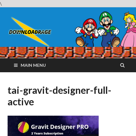
\
Downloadrag
Website tải phần mềm nhanh và miễn phí
MAIN MENU
tai-gravit-designer-full-
active