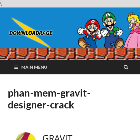
\
Downloadrag
Website tải phần mềm nhanh và miễn phí
MAIN MENU
phan-mem-gravit-
designer-crack