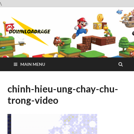
\
Downloadrag
Website tải phần mềm nhanh và miễn phí
MAIN MENU
chinh-hieu-ung-chay-chu-
trong-video