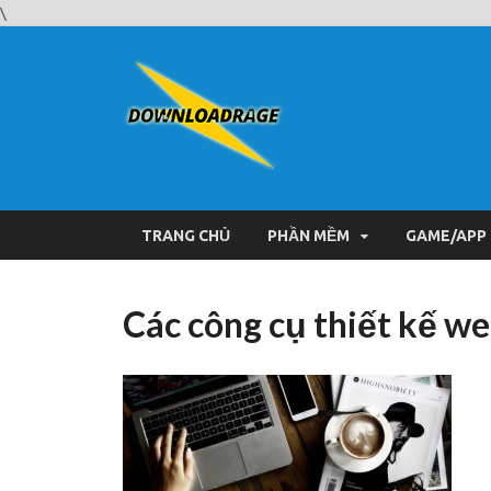
\
Downloa
Website tải phần mềm nhan
TRANG CHỦ
PHẦN MỀM
GAME/APP
Các công cụ thiết kế we