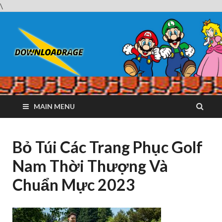
\
Downloadrag
Website tải phần mềm nhanh và miễn phí
MAIN MENU
Bỏ Túi Các Trang Phục Golf
Nam Thời Thượng Và
Chuẩn Mực 2023