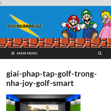
\
Downloadrag
Website tải phần mềm nhanh và miễn phí
MAIN MENU
giai-phap-tap-golf-trong-
nha-joy-golf-smart