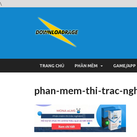
\
Downloa
Website tải phần mềm nhan
TRANG CHỦ
PHẦN MỀM
GAME/APP
phan-mem-thi-trac-ng