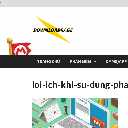
\
Downloa
Website tải phần mềm nhan
TRANG CHỦ
PHẦN MỀM
GAME/APP
loi-ich-khi-su-dung-p