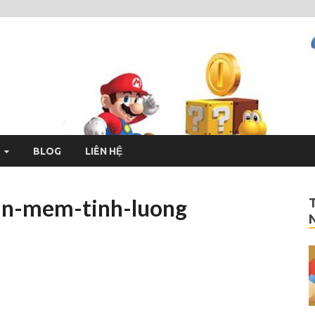
drage
h và miễn phí
BLOG
LIÊN HỆ
han-mem-tinh-luong