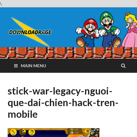
\
Downloadrag
Website tải phần mềm nhanh và miễn phí
MAIN MENU
stick-war-legacy-nguoi-
que-dai-chien-hack-tren-
mobile