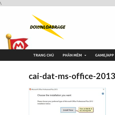
\
Downloa
Website tải phần mềm nhan
TRANG CHỦ
PHẦN MỀM
GAME/APP
cai-dat-ms-office-2013