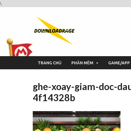
\
Downloa
Website tải phần mềm nhan
TRANG CHỦ
PHẦN MỀM
GAME/APP
ghe-xoay-giam-doc-dau
4f14328b