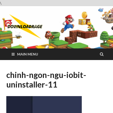
\
Downloadrag
Website tải phần mềm nhanh và miễn phí
MAIN MENU
chinh-ngon-ngu-iobit-
uninstaller-11