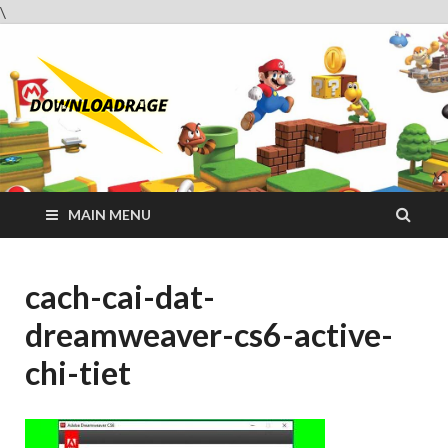
\
Downloadrag
Website tải phần mềm nhanh và miễn phí
MAIN MENU
cach-cai-dat-
dreamweaver-cs6-active-
chi-tiet