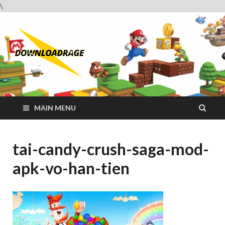
\
Downloadrag
Website tải phần mềm nhanh và miễn phí
MAIN MENU
tai-candy-crush-saga-mod-
apk-vo-han-tien