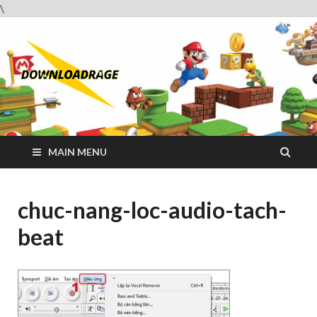
\
Downloadrag
Website tải phần mềm nhanh và miễn phí
MAIN MENU
chuc-nang-loc-audio-tach-
beat